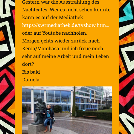
Gestern war die Ausstrahlung des
Nachtcafés. Wer es nicht sehen konnte
kann es auf der Mediathek
https://swrmediathek.de/tvshow.htm…
oder auf Youtube nachholen.
Morgen gehts wieder zurück nach
Kenia/Mombasa und ich freue mich
sehr auf meine Arbeit und mein Leben
dort
?
Bis bald
Daniela