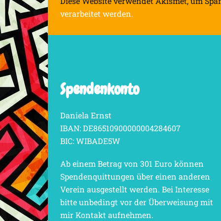
Diese Website verwendet Akismet, um Spa
verarbeitet werden.
Spendenkonto
Daniela Ernst
IBAN: DE86510900000004284607
BIC: WIBADE5W
Ab einem Betrag von 301 Euro können
Spendenquittungen über einen anderen
Verein ausgestellt werden. Bei Interesse
bitte unbedingt vor der Überweisung mit
mir Kontakt aufnehmen.