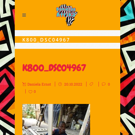
K800_DSC04967
K800_DSC04967
Daniela Ernst
20.10.2022
0
0