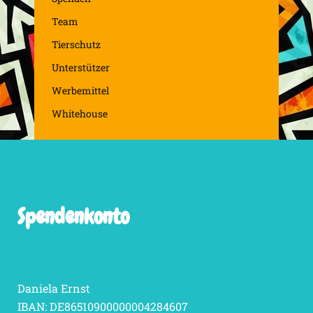
Team
Tierschutz
Unterstützer
Werbemittel
Whitehouse
Spendenkonto
Daniela Ernst
IBAN: DE86510900000004284607