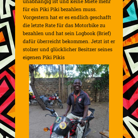
unabhängig ist und keine Miete mehr
für ein Piki Piki bezahlen muss.
Vorgestern hat er es endlich geschafft
die letzte Rate für das Motorbike zu
bezahlen und hat sein Logbook (Brief)
dafür überreicht bekommen. Jetzt ist er
stolzer und glücklicher Besitzer seines
eigenen Piki Pikis