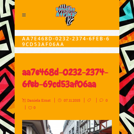
AA7E468D-0232-2374-6FEB-6
9CD53AF06AA
aa7e468d-0232-2374-
6feb-69cd53af06aa
Daniela Ernst
07.11.2015
0
0