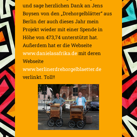
und sage herzlichen Dank an Jens
Boysen von den „Drehorgelblätter“ aus
Berlin der auch dieses Jahr mein
Projekt wieder mit einer Spende in
Höhe von 473,74 unterstützt hat.
Außerdem hat er die Webseite
www.danielasafrika.de
mit deren
Webseite
www.berlinerdrehorgelblaetter.de
verlinkt. Toll!!