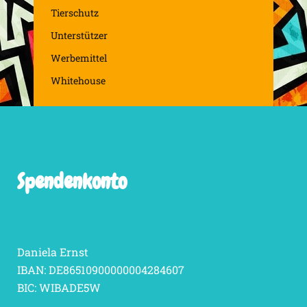
Tierschutz
Unterstützer
Werbemittel
Whitehouse
Spendenkonto
Daniela Ernst
IBAN: DE86510900000004284607
BIC: WIBADE5W