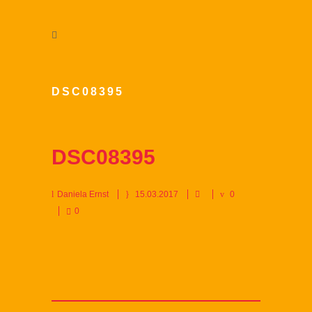
DSC08395
DSC08395
Daniela Ernst
15.03.2017
0
0