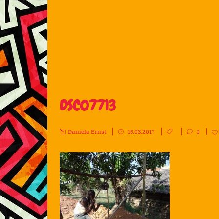
DSC07713
Daniela Ernst
15.03.2017
0