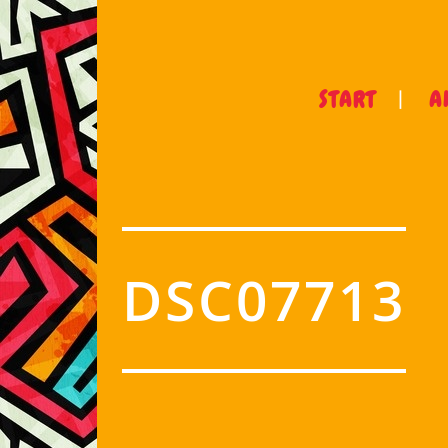
START
A
DSC07713