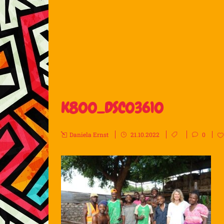
K800_DSC03610
Daniela Ernst
21.10.2022
0