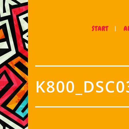
START
A
K800_DSC0