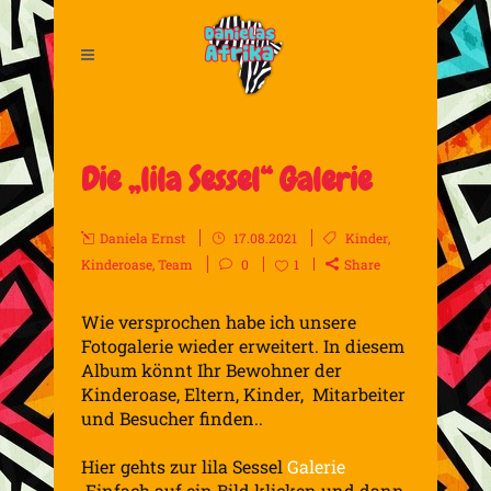
Die „lila Sessel“ Galerie
Daniela Ernst
17.08.2021
Kinder
,
Kinderoase
,
Team
0
1
Share
Wie versprochen habe ich unsere
Fotogalerie wieder erweitert. In diesem
Album könnt Ihr Bewohner der
Kinderoase, Eltern, Kinder, Mitarbeiter
und Besucher finden..
Hier gehts zur lila Sessel
Galerie
.
Einfach auf ein Bild klicken und dann