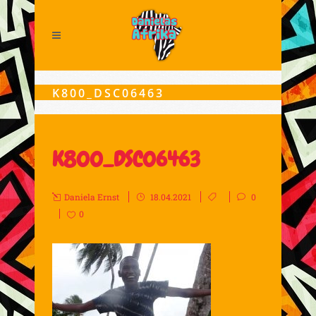
K800_DSC06463
K800_DSC06463
Daniela Ernst
18.04.2021
0
0