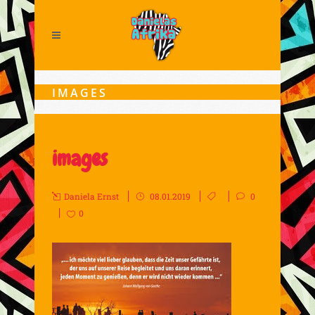
IMAGES
images
Daniela Ernst
08.01.2019
0
0