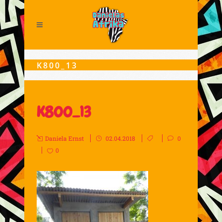
K800_13
K800_13
Daniela Ernst
02.04.2018
0
0