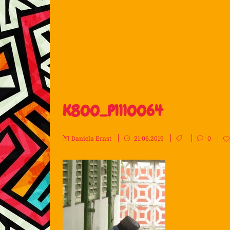
K800_P1110064
Daniela Ernst
21.06.2019
0