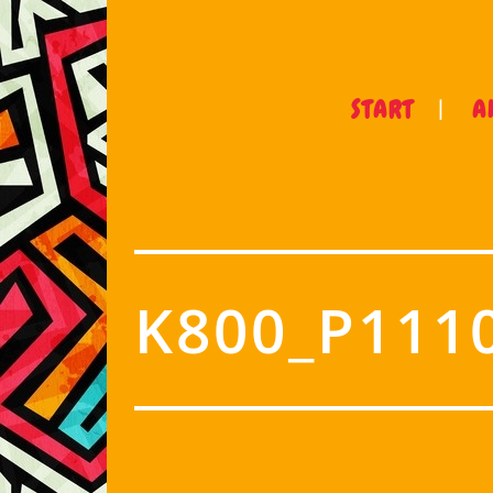
START
A
K800_P111