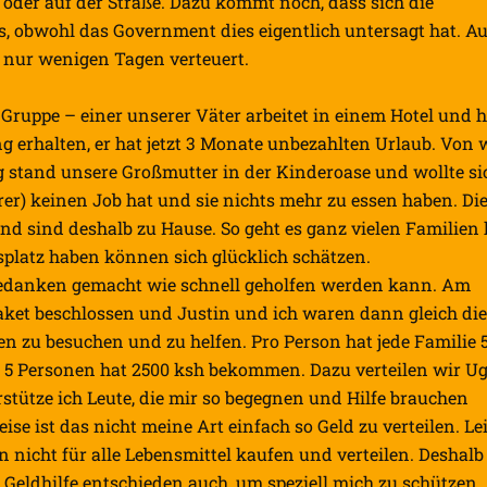
oder auf der Straße. Dazu kommt noch, dass sich die
s, obwohl das Government dies eigentlich untersagt hat. A
 nur wenigen Tagen verteuert.
 Gruppe – einer unserer Väter arbeitet in einem Hotel und h
ng erhalten, er hat jetzt 3 Monate unbezahlten Urlaub. Von
g stand unsere Großmutter in der Kinderoase und wollte si
rer) keinen Job hat und sie nichts mehr zu essen haben. Di
nd sind deshalb zu Hause. So geht es ganz vielen Familien 
splatz haben können sich glücklich schätzen.
 Gedanken gemacht wie schnell geholfen werden kann. Am
aket beschlossen und Justin und ich waren dann gleich die
 zu besuchen und zu helfen. Pro Person hat jede Familie 
it 5 Personen hat 2500 ksh bekommen. Dazu verteilen wir Ug
stütze ich Leute, die mir so begegnen und Hilfe brauchen
e ist das nicht meine Art einfach so Geld zu verteilen. Le
 nicht für alle Lebensmittel kaufen und verteilen. Deshalb
r Geldhilfe entschieden auch, um speziell mich zu schützen.