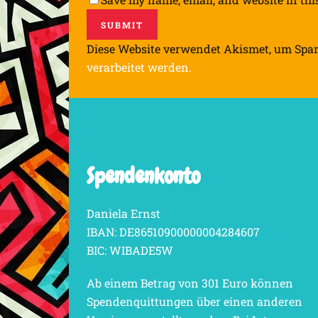
Diese Website verwendet Akismet, um Spa
verarbeitet werden.
Spendenkonto
Daniela Ernst
IBAN: DE86510900000004284607
BIC: WIBADE5W
Ab einem Betrag von 301 Euro können
Spendenquittungen über einen anderen