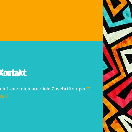
Kontakt
Ich freue mich auf viele Zuschriften per
E-
Mail
.