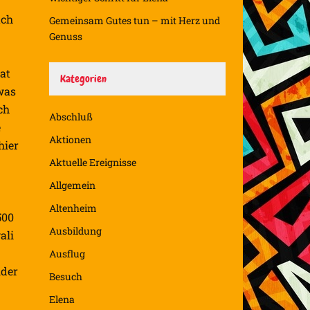
uch
Gemeinsam Gutes tun – mit Herz und
Genuss
at
Kategorien
 was
ch
Abschluß
e
Aktionen
hier
Aktuelle Ereignisse
Allgemein
Altenheim
500
Ausbildung
ali
Ausflug
ider
Besuch
Elena