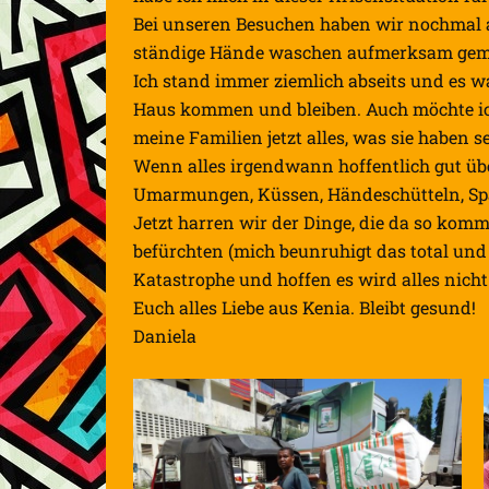
Bei unseren Besuchen haben wir nochmal a
ständige Hände waschen aufmerksam gemac
Ich stand immer ziemlich abseits und es wa
Haus kommen und bleiben. Auch möchte ic
meine Familien jetzt alles, was sie haben 
Wenn alles irgendwann hoffentlich gut übe
Umarmungen, Küssen, Händeschütteln, Sp
Jetzt harren wir der Dinge, die da so komm
befürchten (mich beunruhigt das total und
Katastrophe und hoffen es wird alles nicht
Euch alles Liebe aus Kenia. Bleibt gesund!
Daniela