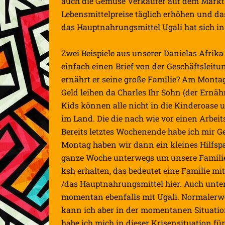
auch die Gemüse Verkäufer auf dem Markt 
Lebensmittelpreise tägl
ich erhöhen und da
das Hauptnahrungsmittel Ugali hat sich in
Zwei Beispiele aus unserer Danielas Afrika
einfach einen Brief von der Geschäftsleitu
ernährt er seine große Familie? Am Monta
Geld leihen da Charles Ihr Sohn (der Ernäh
Kids können alle nicht in die Kinderoase u
im Land. Die die nach wie vor einen Arbeit
Bereits letztes Wochenende habe ich mir
Montag haben wir dann ein kleines Hilfsp
ganze Woche unterwegs um unsere Familien
ksh erhalten, das bedeutet eine Familie m
/das Hauptnahrungsmittel hier. Auch unter
momentan ebenfalls mit Ugali. Normalerweis
kann ich aber in der momentanen Situation
habe ich mich in dieser Krisensituation fü