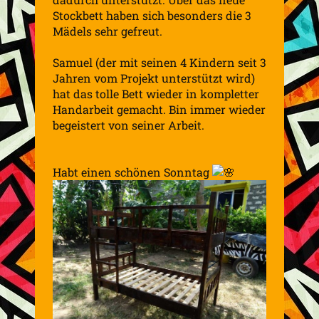
Stockbett haben sich besonders die 3
Mädels sehr gefreut.
Samuel (der mit seinen 4 Kindern seit 3
Jahren vom Projekt unterstützt wird)
hat das tolle Bett wieder in kompletter
Handarbeit gemacht. Bin immer wieder
begeistert von seiner Arbeit.
Habt einen schönen Sonntag