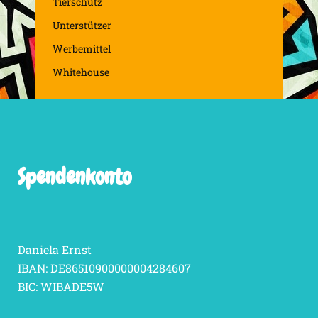
Tierschutz
Unterstützer
Werbemittel
Whitehouse
Spendenkonto
Daniela Ernst
IBAN: DE86510900000004284607
BIC: WIBADE5W