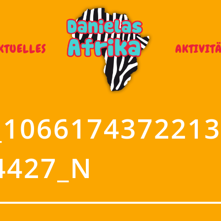
KTUELLES
AKTIVIT
_1066174372213
4427_N