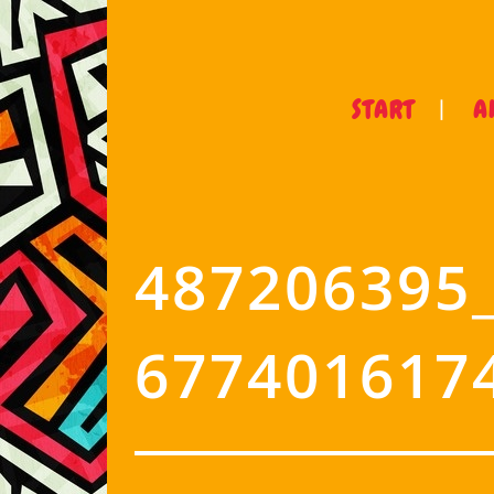
START
A
487206395
677401617