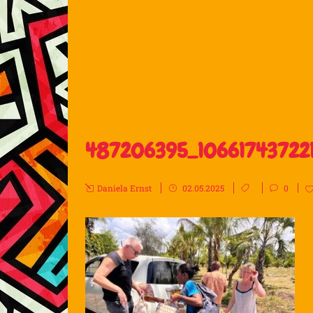
487206395_106617437221
Daniela Ernst
02.05.2025
0