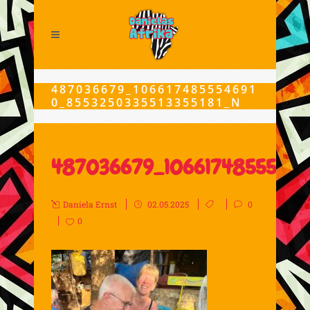
487036679_106617485554691
0_8553250335513355181_N
487036679_106617485554691
Daniela Ernst
02.05.2025
0
0