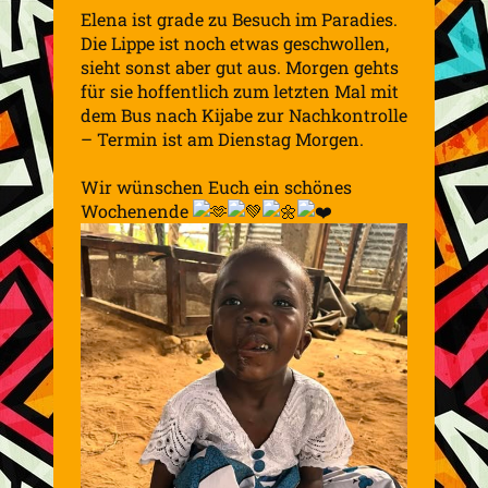
Elena ist grade zu Besuch im Paradies.
Die Lippe ist noch etwas geschwollen,
sieht sonst aber gut aus. Morgen gehts
für sie hoffentlich zum letzten Mal mit
dem Bus nach Kijabe zur Nachkontrolle
– Termin ist am Dienstag Morgen.
Wir wünschen Euch ein schönes
Wochenende