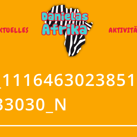
KTUELLES
AKTIVIT
_1116463023851
33030_N