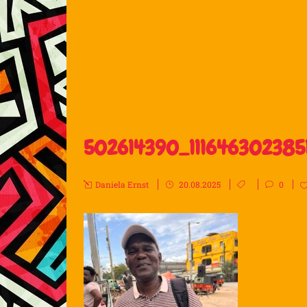
502614390_11164630238
Daniela Ernst
20.08.2025
0