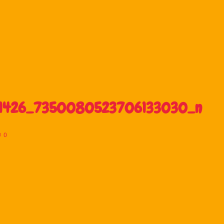
51426_7350080523706133030_n
0