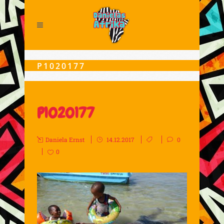
P1020177
P1020177
Daniela Ernst
14.12.2017
0
0