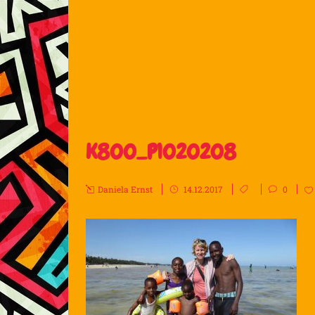
K800_P1020208
Daniela Ernst
14.12.2017
0