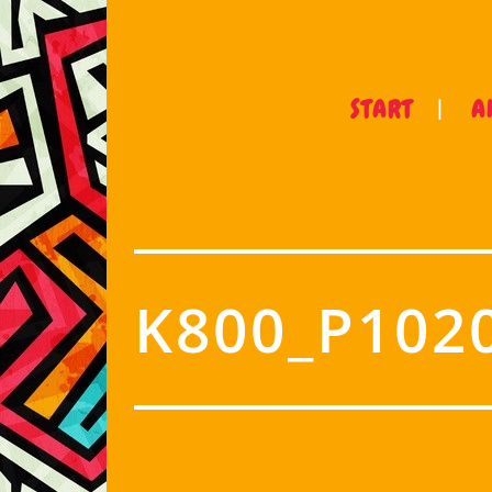
START
A
K800_P102