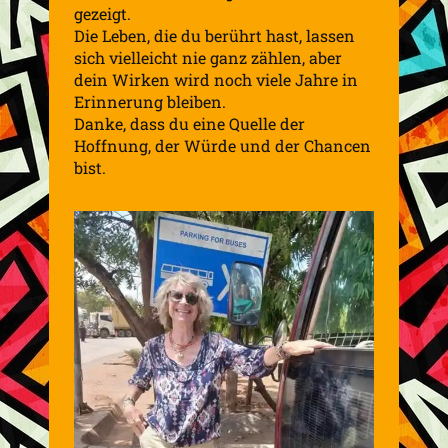
gezeigt.
Die Leben, die du berührt hast, lassen
sich vielleicht nie ganz zählen, aber
dein Wirken wird noch viele Jahre in
Erinnerung bleiben.
Danke, dass du eine Quelle der
Hoffnung, der Würde und der Chancen
bist.