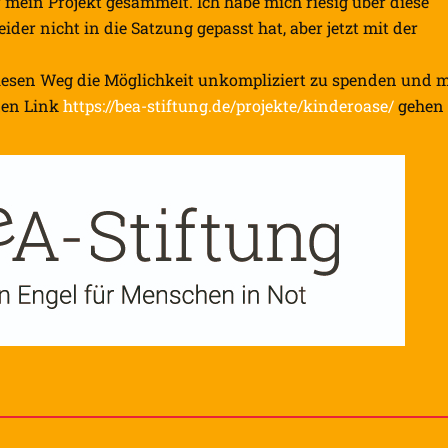
 mein Projekt gesammelt. Ich habe mich riesig über diese
ider nicht in die Satzung gepasst hat, aber jetzt mit der
 diesen Weg die Möglichkeit unkompliziert zu spenden und 
den Link
https://bea-stiftung.de/projekte/kinderoase/
gehen