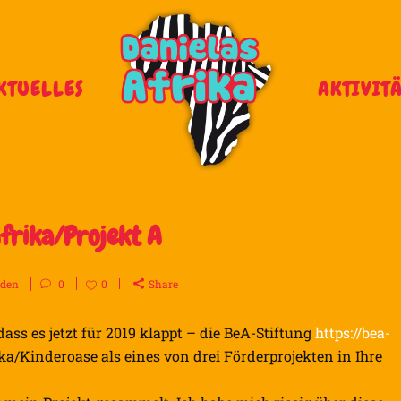
KTUELLES
AKTIVIT
frika/Projekt A
den
0
0
Share
dass es jetzt für 2019 klappt – die BeA-Stiftung
https://bea-
ka/Kinderoase als eines von drei Förderprojekten in Ihre