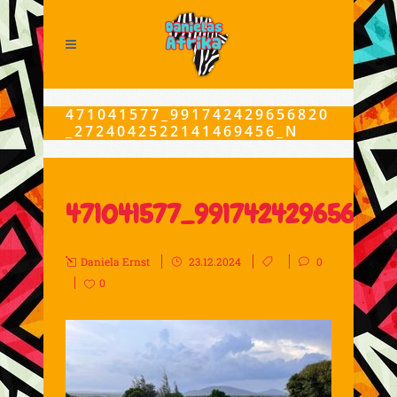
471041577_991742429656820
_2724042522141469456_N
471041577_99174242965682
Daniela Ernst
23.12.2024
0
0