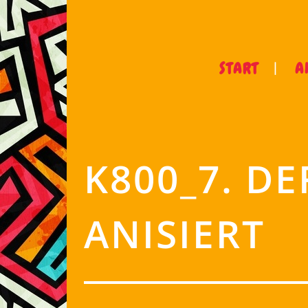
START
A
K800_7. D
ANISIERT