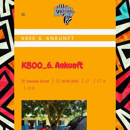
K800_6. ANKUNFT
K800_6. Ankunft
Daniela Ernst
01.02.2021
0
0