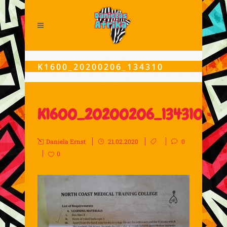
K1600_20200206_134310
K1600_20200206_134310
Daniela Ernst
21.02.2020
0
0