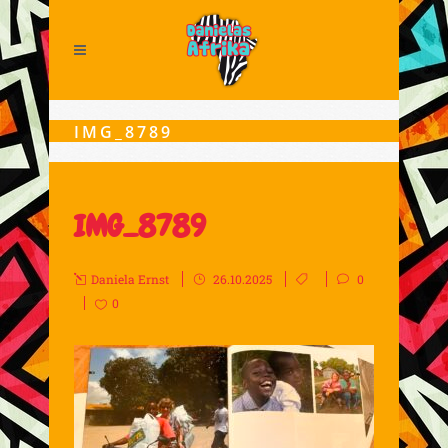
IMG_8789
IMG_8789
Daniela Ernst
26.10.2025
0
0