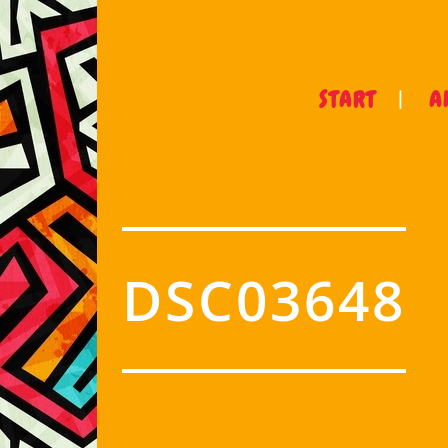
START
A
DSC03648