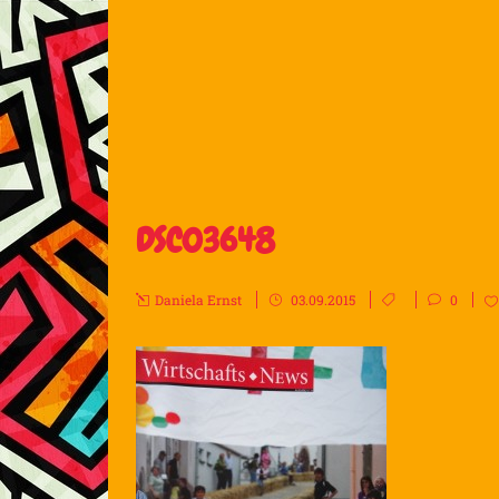
DSC03648
Daniela Ernst
03.09.2015
0