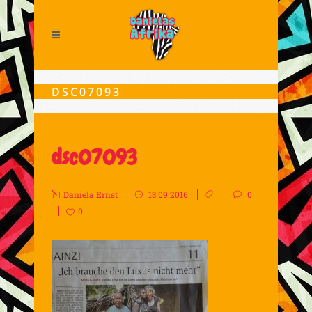
DSC07093
dsc07093
Daniela Ernst
13.09.2016
0
0