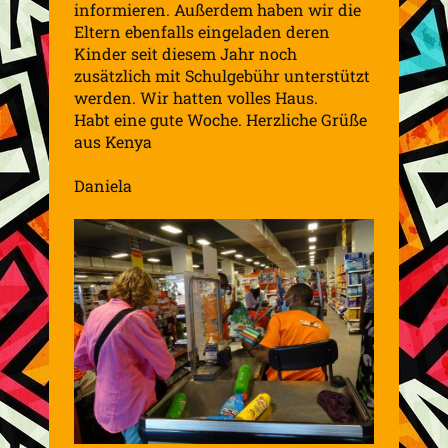
informieren. Außerdem haben wir die
Eltern ebenfalls eingeladen deren
Kinder seit diesem Jahr noch
zusätzlich mit Schulgebühr unterstützt
werden. Wir hatten volles Haus.
Habt eine gute Woche. Herzliche Grüße
aus Kenya
Daniela