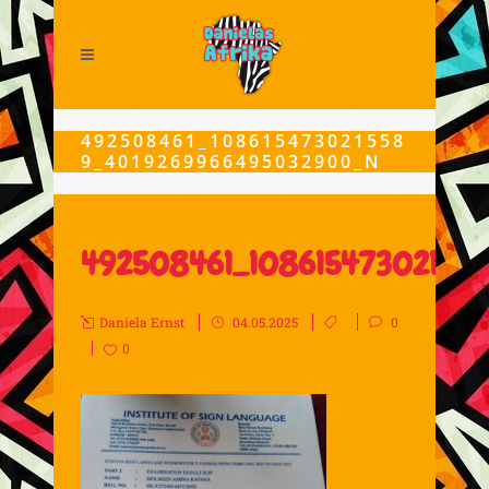
492508461_108615473021558
9_4019269966495032900_N
492508461_10861547302155
Daniela Ernst
04.05.2025
0
0