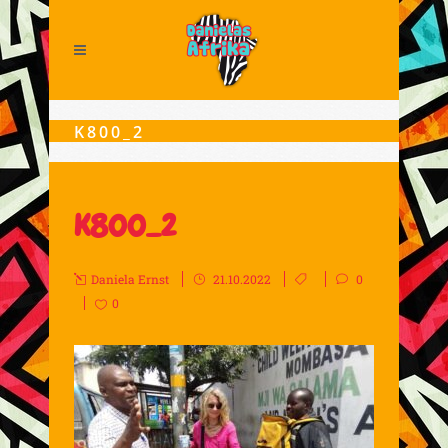
K800_2
K800_2
Daniela Ernst
21.10.2022
0
0