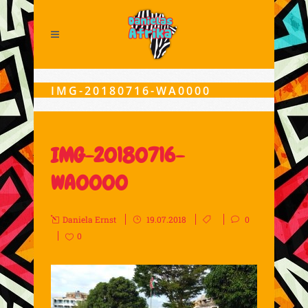
IMG-20180716-WA0000
IMG-20180716-
WA0000
Daniela Ernst
19.07.2018
0
0