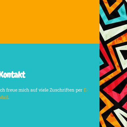
Kontakt
Ich freue mich auf viele Zuschriften per
E-
Mail
.