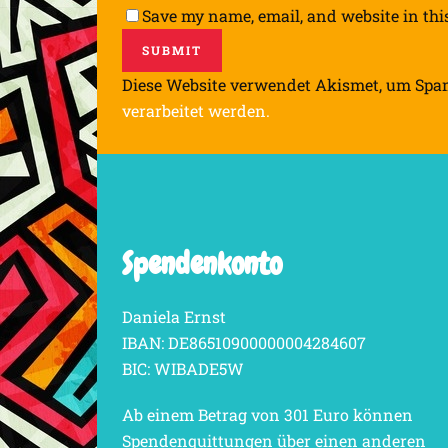
Save my name, email, and website in thi
Diese Website verwendet Akismet, um Spa
verarbeitet werden.
Spendenkonto
Daniela Ernst
IBAN: DE86510900000004284607
BIC: WIBADE5W
Ab einem Betrag von 301 Euro können
Spendenquittungen über einen anderen