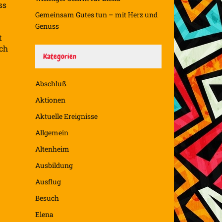
ss
Gemeinsam Gutes tun – mit Herz und
Genuss
t
ich
Kategorien
Abschluß
Aktionen
Aktuelle Ereignisse
Allgemein
Altenheim
Ausbildung
Ausflug
Besuch
Elena