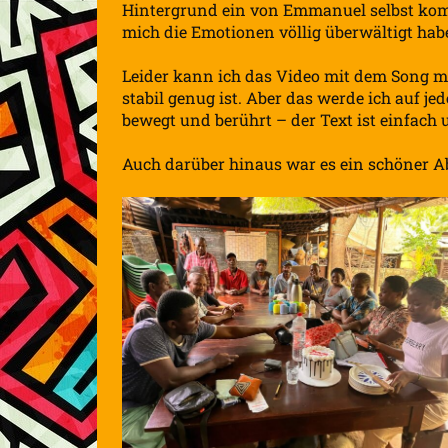
Hintergrund ein von Emmanuel selbst kompon
mich die Emotionen völlig überwältigt hab
Leider kann ich das Video mit dem Song m
stabil genug ist. Aber das werde ich auf je
bewegt und berührt – der Text ist einfach
Auch darüber hinaus war es ein schöner Ab