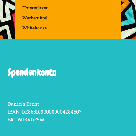
Unterstützer
Werbemittel
Whitehouse
Spendenkonto
Daniela Ernst
IBAN: DE86510900000004284607
BIC: WIBADE5W