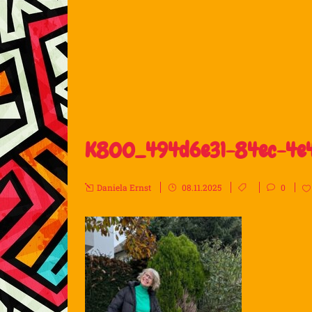
K800_494d6e31-84ec-4e
Daniela Ernst
08.11.2025
0