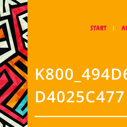
START
A
K800_494D
D4025C477