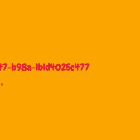
47-b98a-1b1d4025c477
0