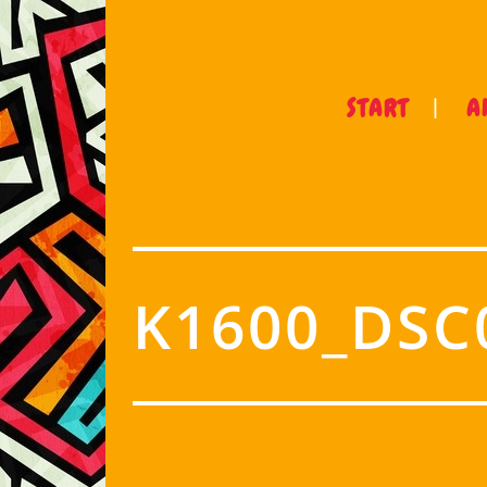
START
A
K1600_DSC