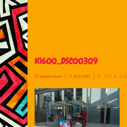
K1600_DSC00309
Daniela Ernst
31.07.2017
0