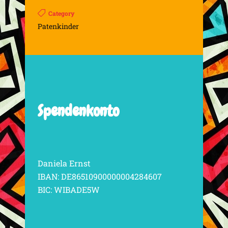
Category
Patenkinder
Spendenkonto
Daniela Ernst
IBAN: DE86510900000004284607
BIC: WIBADE5W