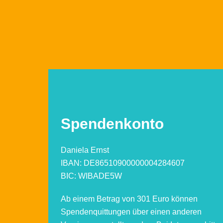
Spendenkonto
Daniela Ernst
IBAN: DE86510900000004284607
BIC: WIBADE5W
Ab einem Betrag von 301 Euro können
Spendenquittungen über einen anderen