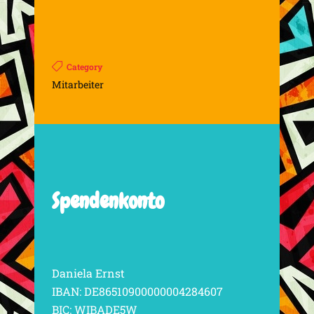
Category
Mitarbeiter
Spendenkonto
Daniela Ernst
IBAN: DE86510900000004284607
BIC: WIBADE5W