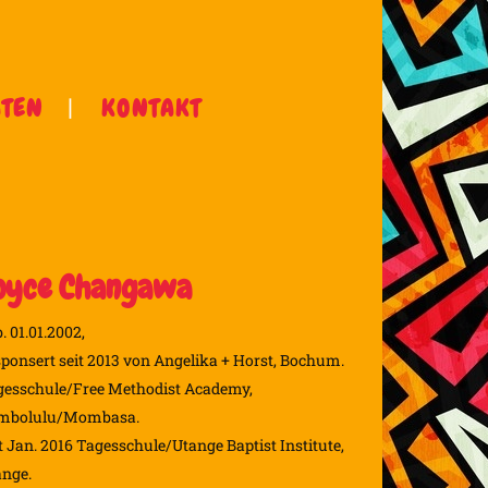
ÄTEN
KONTAKT
oyce Changawa
. 01.01.2002,
ponsert seit 2013 von Angelika + Horst, Bochum.
gesschule/Free Methodist Academy,
mbolulu/Mombasa.
t Jan. 2016 Tagesschule/Utange Baptist Institute,
ange.