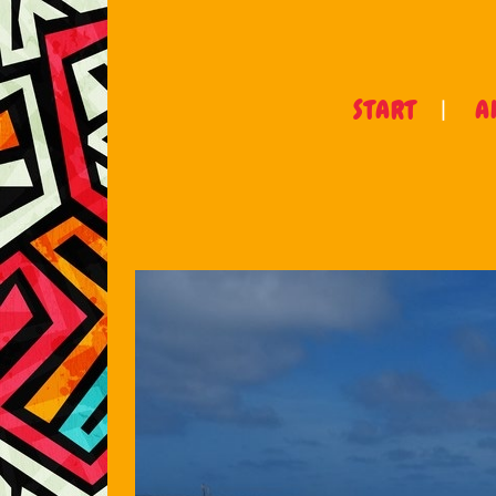
START
A