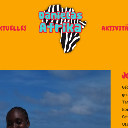
KTUELLES
AKTIVIT
J
Geb
ges
Ta
Bo
Sei
Ut