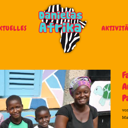
KTUELLES
AKTIVIT
F
A
P
von
Ma