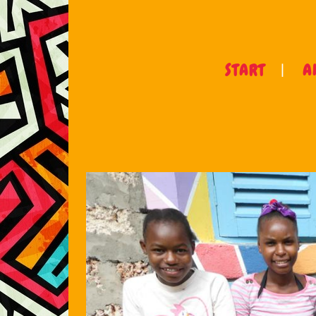
START
A