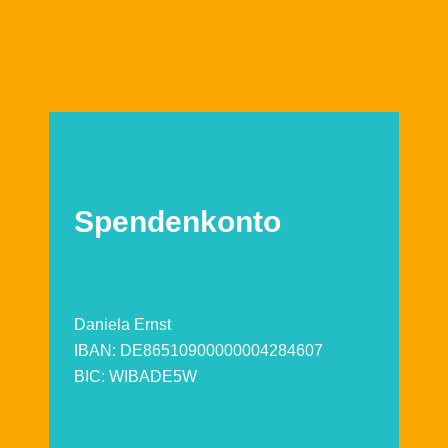
Spendenkonto
Daniela Ernst
IBAN: DE86510900000004284607
BIC: WIBADE5W