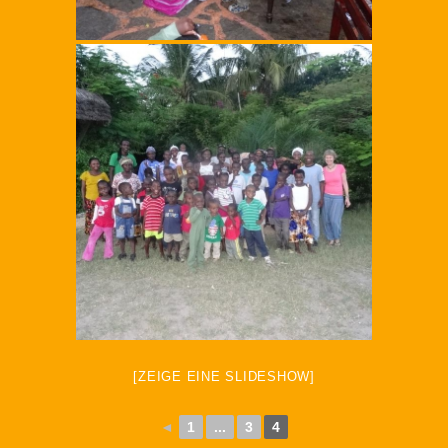
[ZEIGE EINE SLIDESHOW]
◄
1
...
3
4