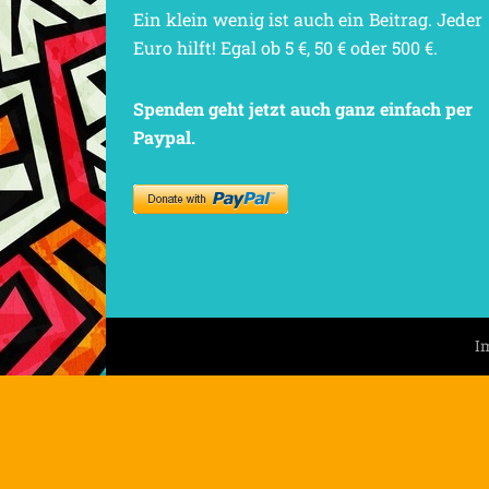
Ein klein wenig ist auch ein Beitrag. Jeder
Euro hilft! Egal ob 5 €, 50 € oder 500 €.
Spenden geht jetzt auch ganz einfach per
Paypal.
I