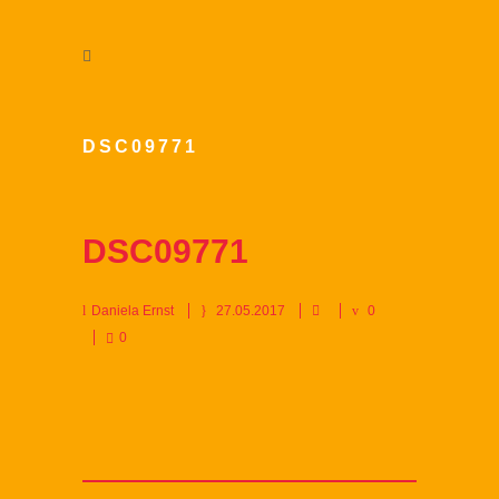
DSC09771
DSC09771
Daniela Ernst
27.05.2017
0
0