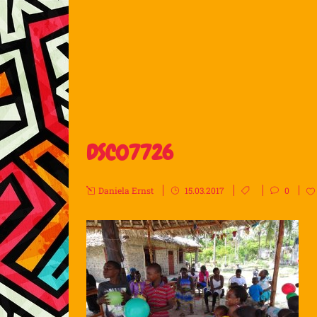
DSC07726
Daniela Ernst
15.03.2017
0