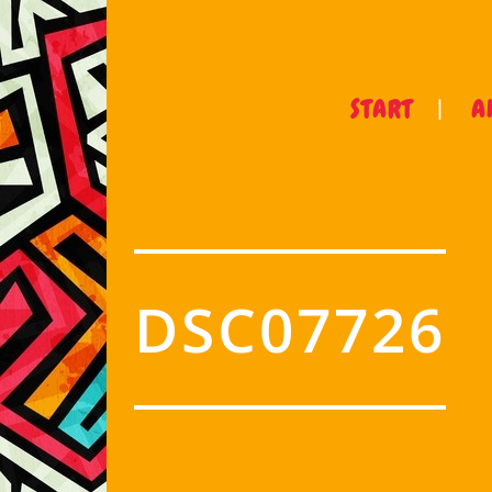
START
A
DSC07726