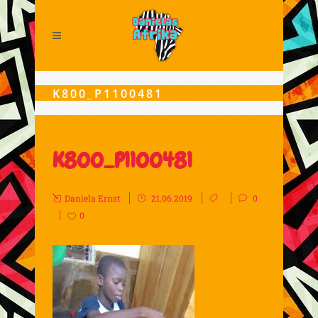
K800_P1100481
K800_P1100481
Daniela Ernst
21.06.2019
0
0